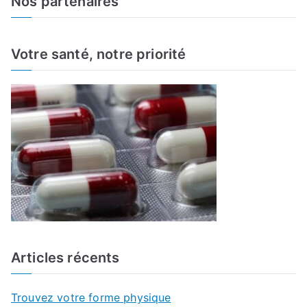
Nos partenaires
r
c
h
Votre santé, notre priorité
f
o
r
:
Articles récents
Trouvez votre forme physique