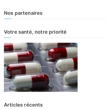
e
a
Nos partenaires
r
c
h
Votre santé, notre priorité
f
o
r
:
Articles récents