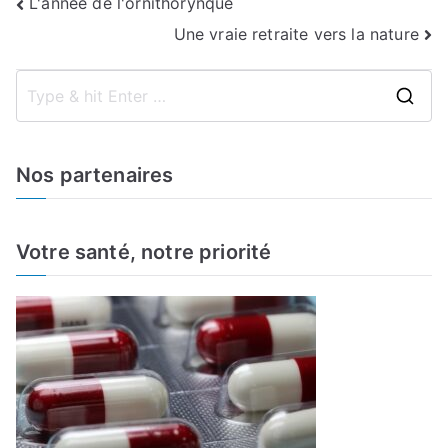
Navigation
L'année de l'ornithorynque
Une vraie retraite vers la nature
de
l’article
S
e
a
Nos partenaires
r
c
h
Votre santé, notre priorité
f
o
r
: