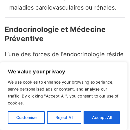
maladies cardiovasculaires ou rénales.
Endocrinologie et Médecine
Préventive
L’une des forces de l’endocrinologie réside
dans sa capacité à détecter et traiter
We value your privacy
précocement des troubles qui, s’ils sont
We use cookies to enhance your browsing experience,
ignorés, peuvent entraîner des
serve personalised ads or content, and analyse our
complications graves.
traffic. By clicking "Accept All", you consent to our use of
cookies.
1. Dépistage Prénatal et Néonatal
Customise
Reject All
Accept All
Hypothyroïdie congénitale
: Un