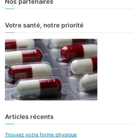
Nos partenaires
r
c
h
Votre santé, notre priorité
f
o
r
:
Articles récents
Trouvez votre forme physique