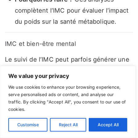
complètent l’IMC pour évaluer l’impact
du poids sur la santé métabolique.
IMC et bien-être mental
Le suivi de l’IMC peut parfois générer une
pression excessive, notamment chez les
We value your privacy
personnes préoccupées par leur poids. Il
We use cookies to enhance your browsing experience,
est important d’adopter une approche
serve personalised ads or content, and analyse our
traffic. By clicking "Accept All", you consent to our use of
bienveillante et équilibrée :
cookies.
Ne pas se focaliser uniquement sur le
Customise
Reject All
Accept All
poids
: