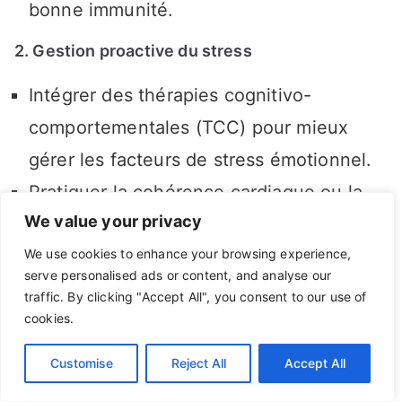
bonne immunité.
2. Gestion proactive du stress
Intégrer des thérapies cognitivo-
comportementales (TCC) pour mieux
gérer les facteurs de stress émotionnel.
Pratiquer la cohérence cardiaque ou la
We value your privacy
pleine conscience.
We use cookies to enhance your browsing experience,
3. Précautions en cas de récidives fréquentes
serve personalised ads or content, and analyse our
traffic. By clicking "Accept All", you consent to our use of
Utiliser des traitements antiviraux
cookies.
prophylactiques pour réduire la
Customise
Reject All
Accept All
fréquence des poussées.