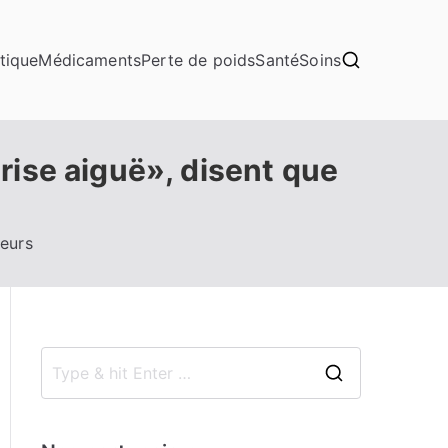
tique
Médicaments
Perte de poids
Santé
Soins
rise aiguë», disent que
heurs
S
e
a