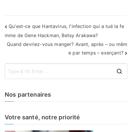
Navigation
Qu'est-ce que Hantavirus, l'infection qui a tué la fe
mme de Gene Hackman, Betsy Arakawa?
de
Quand devriez-vous manger? Avant, après – ou mêm
l’article
e par temps – exerçant?
S
e
a
Nos partenaires
r
c
h
Votre santé, notre priorité
f