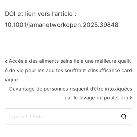
DOI et lien vers l’article :
10.1001/jamanetworkopen.2025.39848
Navigation
Accès à des aliments sains lié à une meilleure qualit
é de vie pour les adultes souffrant d’insuffisance card
de
iaque
l’article
Davantage de personnes risquent d’être intoxiquées
par le lavage du poulet cru
S
e