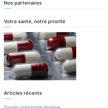
a
Nos partenaires
r
c
h
Votre santé, notre priorité
f
o
r
:
Articles récents
Trouvez votre forme physique