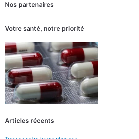
a
Nos partenaires
r
c
h
Votre santé, notre priorité
f
o
r
:
Articles récents
Trouvez votre forme physique