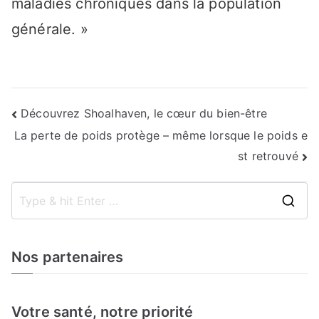
maladies chroniques dans la population
générale. »
Navigation
Découvrez Shoalhaven, le cœur du bien-être
La perte de poids protège – même lorsque le poids e
de
st retrouvé
l’article
S
e
a
Nos partenaires
r
c
h
Votre santé, notre priorité