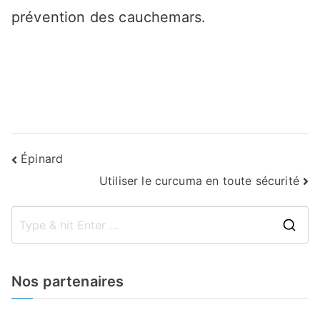
prévention des cauchemars.
Navigation
Épinard
Utiliser le curcuma en toute sécurité
de
l’article
S
e
a
Nos partenaires
r
c